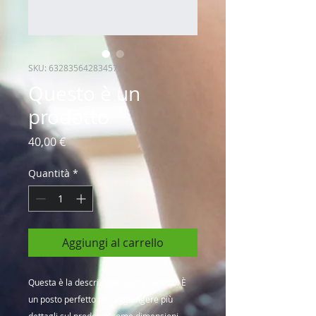
SKU: 632835642834572
Questo è un
prodotto
Prezzo
40,00 €
Quantità
*
Aggiungi al carrello
Questa è la descrizione di un prodotto. È 
un posto perfetto per aggiungere più 