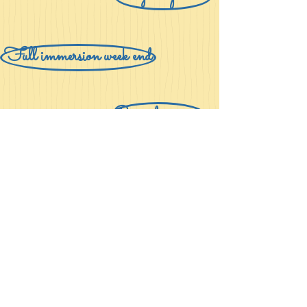
Full immersion week end
Corsi di gruppo
Saturday Atelier
CONTATTI:
Teacher Giulia,
Via Maestra Riva 124
Pinerolo (TO)
P.IVA: 12718210011
Centro preparazione Cambridge nr.
130706