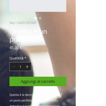
SKU: 126351351935
Questo è un
prodotto
Prezzo
45,00 €
Quantità
*
Aggiungi al carrello
Questa è la descrizione di un prodotto. È 
un posto perfetto per aggiungere più 