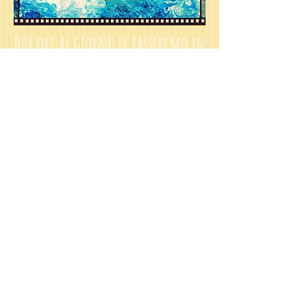
due ore al giorno le passeremo in
piscina
, tra aquagym e gioco. la
piscina, di 120 mt2, e' solo per
noi, signorine e ometti.
CONTATTI:
Teacher Giulia,
Via Maestra Riva 124
Pinerolo (TO)
P.IVA: 12718210011
Centro preparazione Cambridge nr.
130706
teachergiuliacambridge@gmail.com
Tel: 333 8337606